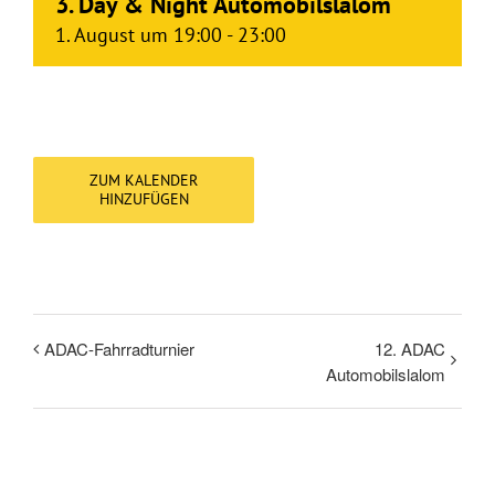
3. Day & Night Automobilslalom
1. August um 19:00
-
23:00
ZUM KALENDER
HINZUFÜGEN
ADAC-Fahrradturnier
12. ADAC
Automobilslalom